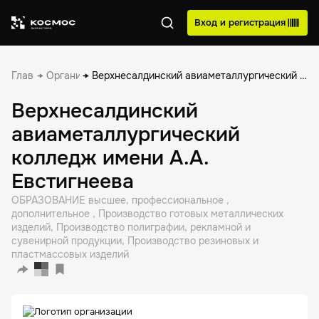
Вход и регистрация
Главная
Организации
Верхнесалдинский авиаметаллургический колледж имени А.А. Евстигнеева
Верхнесалдинский
авиаметаллургический
колледж имени А.А.
Евстигнеева
ОБРАЗОВАНИЕ высшее, профессиональное ,
дополнительное , Производство готовых металлических
изделий, Производство полиграфии, рекламной и
сувенирной продукции, Производство резиновых и
пластмассовых изделий